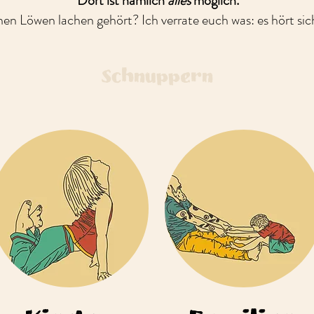
Dort ist nämlich
alles
möglich.
nen Löwen lachen gehört? Ich verrate euch was: es hört si
Schnuppern