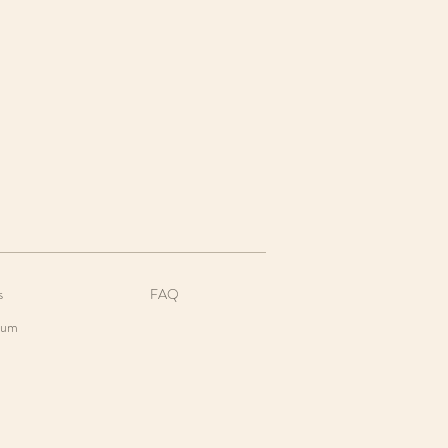
s
FAQ
sum