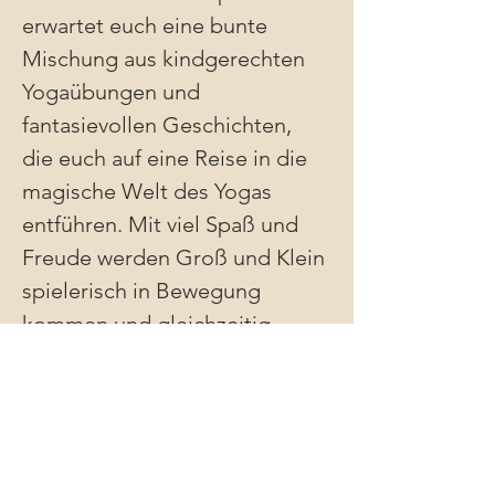
erwartet euch eine bunte 
Mischung aus kindgerechten 
Yogaübungen und 
fantasievollen Geschichten, 
die euch auf eine Reise in die 
magische Welt des Yogas 
entführen. Mit viel Spaß und 
Freude werden Groß und Klein 
spielerisch in Bewegung 
kommen und gleichzeitig 
lernen, wie man innere Balance 
finden kann.
Die Workshops sind speziell 
darauf ausgelegt Eltern und 
Kinder miteinander zu 