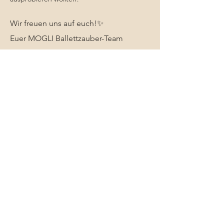
Wir freuen uns auf euch!✨
Euer MOGLI Ballettzauber-Team 
Diese Veranstaltung teilen
Facebook
AGBs
MOGLI Team
FAQ
Instagram
Impressum
Kontakt
NEWSLETTER Du möchtest über Kurse
und Workshops informiert werden?